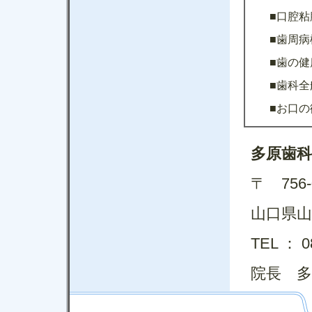
■口腔粘
■歯周病
■歯の
■歯科
■お口の
多原歯科
〒 756
山口県山
TEL ： 0
院長 多