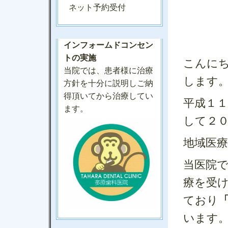
ネット予約受付
インフォームドコンセン
トの実施
こんに
当院では、患者様に治療
します
方針を十分に説明しご納
得頂いてから治療してい
平成１
ます。
して２
地域医
当医院
療を受
ており
います